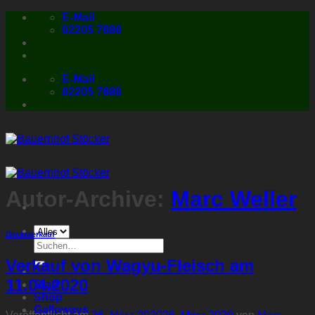
Zum
E-Mail
Inhalt
02205 7680
springen
E-Mail
02205 7680
Autor-Archive:
Marc Weller
Direktverkauf
Suchen
nach:
Verkauf von Wagyu-Fleisch am
11.04.2020
Start
Shop
Galloways