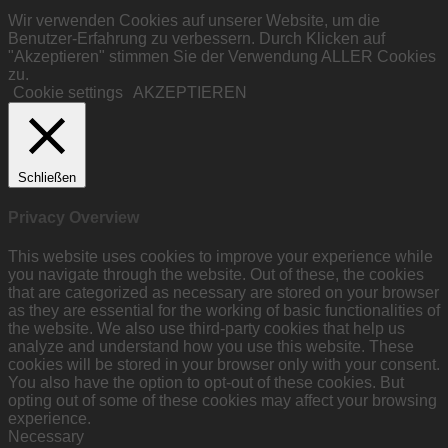
Wir verwenden Cookies auf unserer Website, um die
Benutzer-Erfahrung zu verbessern. Durch Klicken auf
"Akzeptieren" stimmen Sie der Verwendung ALLER Cookies
zu.
Cookie settings
AKZEPTIEREN
Schließen
Privacy Overview
This website uses cookies to improve your experience while
you navigate through the website. Out of these, the cookies
that are categorized as necessary are stored on your browser
as they are essential for the working of basic functionalities of
the website. We also use third-party cookies that help us
analyze and understand how you use this website. These
cookies will be stored in your browser only with your consent.
You also have the option to opt-out of these cookies. But
opting out of some of these cookies may affect your browsing
experience.
Necessary