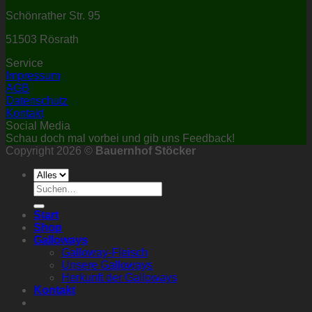
Schönrather Str. 95
51503 Rösrath
Service
Impressum
AGB
Datenschutz
Kontakt
Social Media
Schau doch mal vorbei und gib uns Feedback!
Copyright 2026 ©
Bauernhof Stöcker
Suchen
nach:
Start
Shop
Galloways
Galloway-Fleisch
Unsere Galloways
Herkunft der Galloways
Kontakt