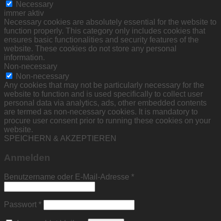
Necessary
immer aktiv
Necessary cookies are absolutely essential for the website to
function properly. This category only includes cookies that
ensures basic functionalities and security features of the
website. These cookies do not store any personal
information.
Non-necessary
Non-necessary
Any cookies that may not be particularly necessary for the
website to function and is used specifically to collect user
personal data via analytics, ads, other embedded contents
are termed as non-necessary cookies. It is mandatory to
procure user consent prior to running these cookies on your
website.
SPEICHERN & AKZEPTIEREN
Anmelden
Erforderlich
Benutzername oder E-Mail-Adresse
*
Erforderlich
Passwort
*